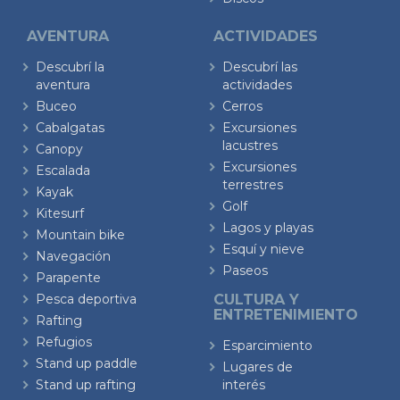
AVENTURA
ACTIVIDADES
Descubrí la
Descubrí las
aventura
actividades
Buceo
Cerros
Cabalgatas
Excursiones
lacustres
Canopy
Excursiones
Escalada
terrestres
Kayak
Golf
Kitesurf
Lagos y playas
Mountain bike
Esquí y nieve
Navegación
Paseos
Parapente
Pesca deportiva
CULTURA Y
ENTRETENIMIENTO
Rafting
Refugios
Esparcimiento
Stand up paddle
Lugares de
Stand up rafting
interés