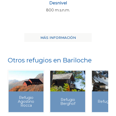
Desnivel
800 m.s.n.m.
MÁS INFORMACIÓN
Otros refugios en Bariloche
Refugio
Refugio
Agostino
Refugio F
Berghof
Rocca