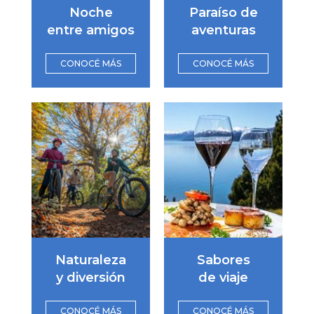
Noche
Paraíso de
entre amigos
aventuras
CONOCÉ MÁS
CONOCÉ MÁS
Naturaleza
Sabores
y diversión
de viaje
CONOCÉ MÁS
CONOCÉ MÁS