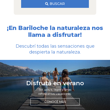
BUSCAR
¡En Bariloche la naturaleza nos
llama a disfrutar!
Descubrí todas las sensaciones que
despierta la naturaleza.
disfrutá en verano
Sol, playa, lagos y unas
refrescantes vacaciones.
CONOCÉ MÁS