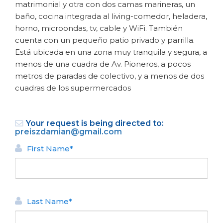
matrimonial y otra con dos camas marineras, un
baño, cocina integrada al living-comedor, heladera,
horno, microondas, tv, cable y WiFi. También
cuenta con un pequeño patio privado y parrilla.
Está ubicada en una zona muy tranquila y segura, a
menos de una cuadra de Av. Pioneros, a pocos
metros de paradas de colectivo, y a menos de dos
cuadras de los supermercados
BACK
Your request is being directed to:
HOMES FOR RENT
preiszdamian@gmail.com
La casita de Melipal
First Name*
N° de disposición:
Mitre 50
+5491154548928
Last Name*
BACK