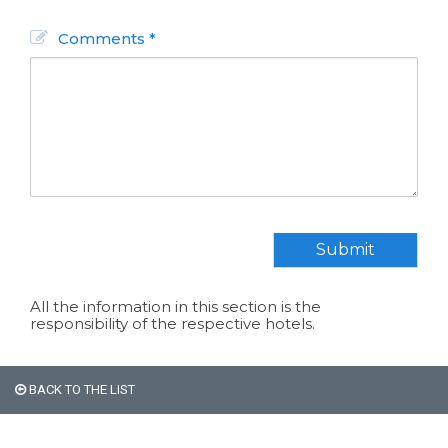
Comments *
All non-Argentine nationals
Submit
are exempt from the 21%
VAT on accommodation.
All the information in this section is the
responsibility of the respective hotels.
BACK TO THE LIST