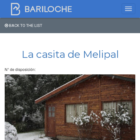
BACK TO THE LIST
Where to spend the night
in Bariloche
La casita de Melipal
Name
N° de disposición:
Type of Accomodation
Stars
Area