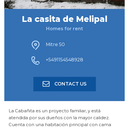
La casita de Melipal
FIND ACCOMODATION
Homes for rent
ADVANCED SEARCH
Mitre 50
+5491154548928
CONTACT US
La Cabañita es un proyecto familiar, y está
atendida por sus dueños con la mayor calidez.
Cuenta con una habitación principal con cama