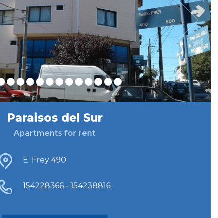
Paraisos del Sur
Apartments for rent
E. Frey 490
154228366 - 154238816