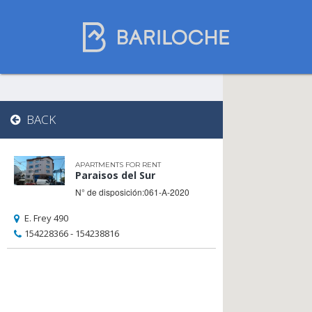
Where to spend
BACK
the night in
Bariloche
APARTMENTS FOR RENT
Paraisos del Sur
N° de disposición:061-A-2020
Name
E. Frey 490
154228366 - 154238816
Type of Accomodation