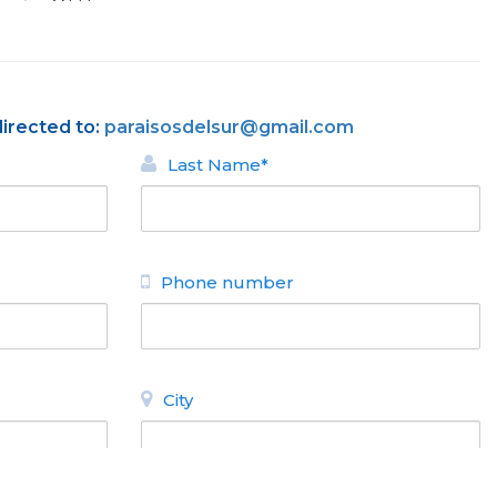
directed to:
paraisosdelsur@gmail.com
Last Name*
Phone number
City