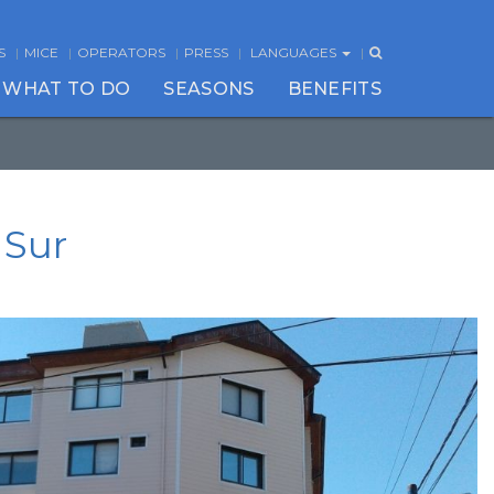
S
MICE
OPERATORS
PRESS
LANGUAGES
WHAT TO DO
SEASONS
BENEFITS
 Sur