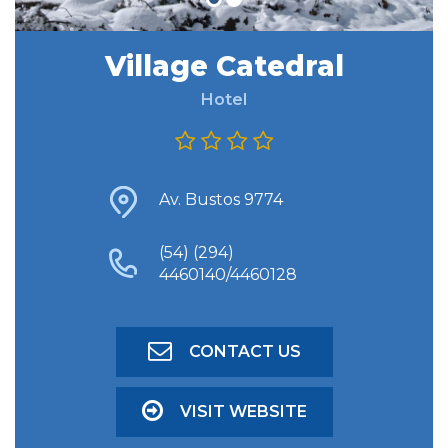
Village Catedral
FIND ACCOMODATION
Hotel
ADVANCED SEARCH
Av. Bustos 9774
(54) (294)
4460140/4460128
CONTACT US
VISIT WEBSITE