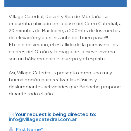
Village Catedral, Resort y Spa de Montaña, se
encuentra ubicado en la base del Cerro Catedral, a
20 minutos de Bariloche, a 200mtrs de los medios
de elevación y a un instante del buen pasar!!!
El cielo de verano, el estallido de la primavera, los
colores del Otoño y la magia de la nieve inverna
BACK
son un bálsamo para el cuerpo y el espíritu…
Asi, Village Catedral, s presenta como una muy
HOTEL
buena opción para realizar las clásicas y
Village Catedral
deslumbrantes actividades que Barloche propone
N° de disposición:
durante todo el año.
Av. Bustos 9774
(54) (294) 4460140/4460128
Your request is being directed to:
info@villagecatedral.com.ar
BACK
First Name*