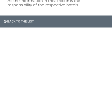
All the information in this section is the
responsibility of the respective hotels.
BACK TO THE LIST
Bariloche selected Argentina's
Leading Destination 2018.