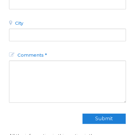
City
Comments *
All non-Argentine nationals
are exempt from the 21%
VAT on accommodation.
Submit