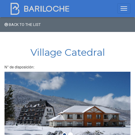
BACK TO THE LIST
Where to spend the night
in Bariloche
Village Catedral
Name
N° de disposición:
Type of Accomodation
Stars
Area